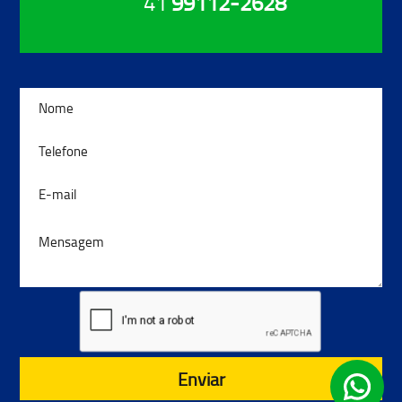
41
99112-2628
Enviar