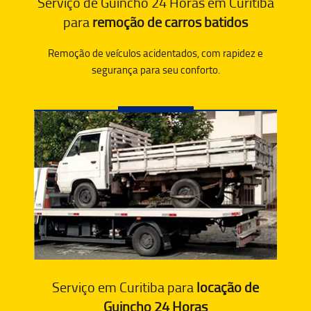
Serviço de Guincho 24 Horas em Curitiba
para
remoção de carros batidos
Remoção de veículos acidentados, com rapidez e
segurança para seu conforto.
Serviço em Curitiba para
locação de
Guincho 24 Horas