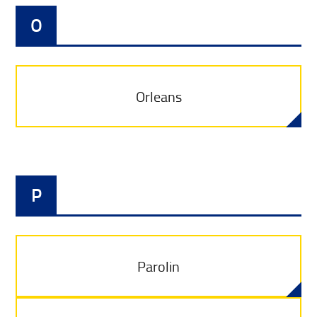
O
Orleans
P
Parolin