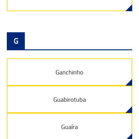
G
Ganchinho
Guabirotuba
Guaíra