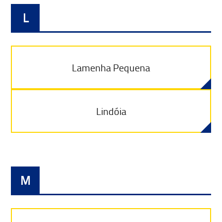
L
Lamenha Pequena
Lindóia
M