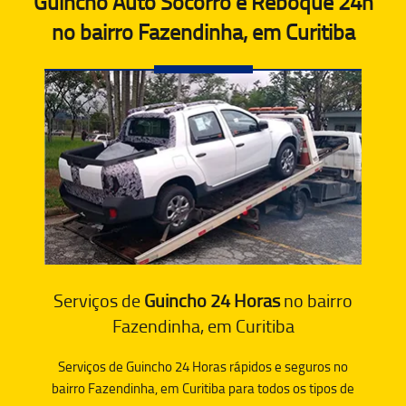
Guincho Auto Socorro e Reboque 24h
no bairro Fazendinha, em Curitiba
Serviços de
Guincho 24 Horas
no bairro
Fazendinha, em Curitiba
Serviços de Guincho 24 Horas rápidos e seguros no
bairro Fazendinha, em Curitiba para todos os tipos de