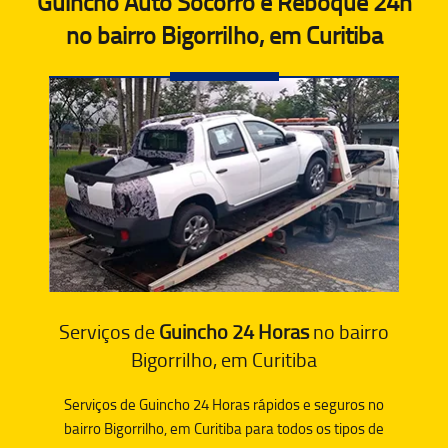
Guincho Auto Socorro e Reboque 24h
no bairro Bigorrilho, em Curitiba
Serviços de
Guincho 24 Horas
no bairro
Bigorrilho, em Curitiba
Serviços de Guincho 24 Horas rápidos e seguros no
bairro Bigorrilho, em Curitiba para todos os tipos de