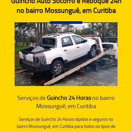
Guincho Auto Socorro e Reboque 24h
no bairro Mossunguê, em Curitiba
Serviços de
Guincho 24 Horas
no bairro
Mossunguê, em Curitiba
Serviços de Guincho 24 Horas rápidos e seguros no
bairro Mossunguê, em Curitiba para todos os tipos de