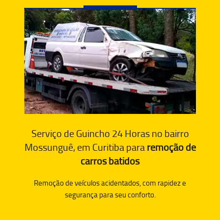
Serviço de Guincho 24 Horas no bairro
Mossunguê, em Curitiba para
remoção de
carros batidos
Remoção de veículos acidentados, com rapidez e
segurança para seu conforto.