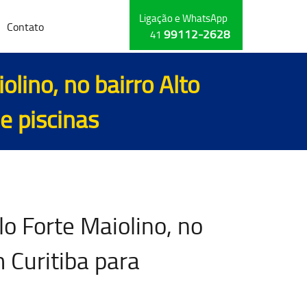
Ligação e WhatsApp
Contato
99112-2628
41
lino, no bairro Alto
de
piscinas
o Forte Maiolino, no
 Curitiba para