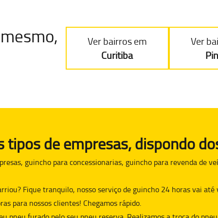
je mesmo,
Ver bairros em
Ver ba
Curitiba
Pi
tipos de empresas, dispondo dos
presas, guincho para concessionarias, guincho para revenda de veí
arriou? Fique tranquilo, nosso serviço de guincho 24 horas vai at
ras para nossos clientes! Chegamos rápido.
eu pneu furado pelo seu pneu reserva. Realizamos a troca do pneu