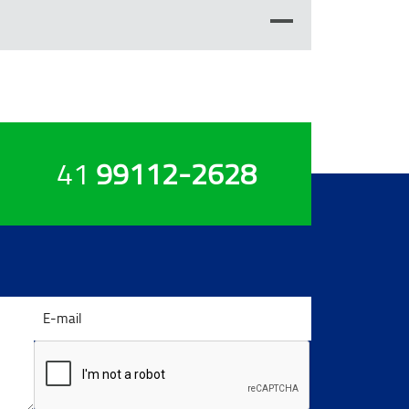
41
99112-2628