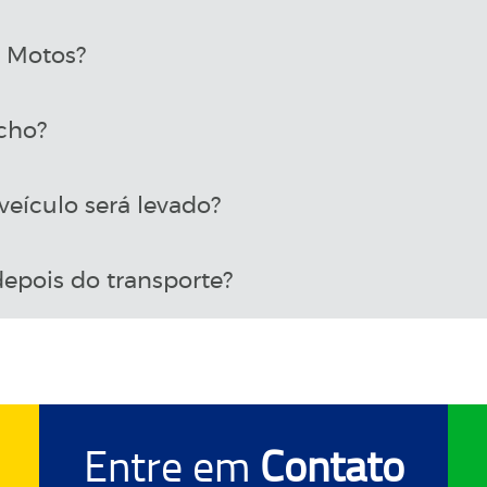
a Motos?
cho?
eículo será levado?
epois do transporte?
Entre em
Contato