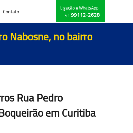
Ligação e WhatsApp
Contato
99112-2628
41
ro Nabosne, no bairro
rros Rua Pedro
 Boqueirão em Curitiba