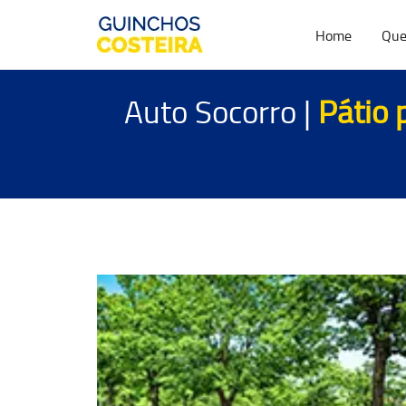
Home
Que
Auto Socorro |
Pátio 