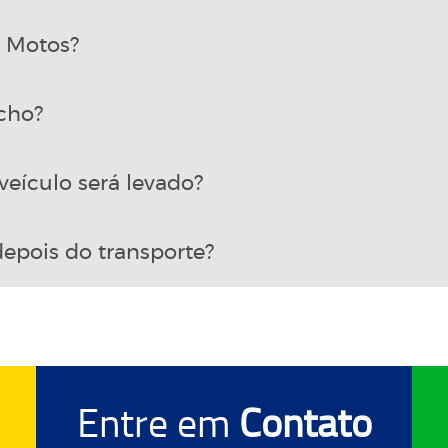
a Motos?
cho?
eículo será levado?
epois do transporte?
Entre em
Contato