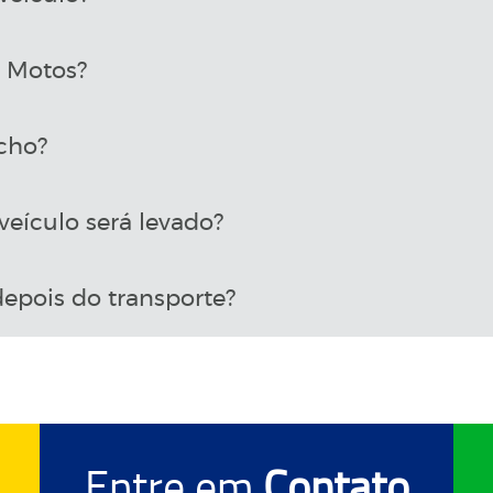
a Motos?
cho?
eículo será levado?
epois do transporte?
Entre em
Contato