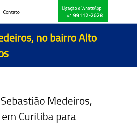
Ligação e WhatsApp
Contato
99112-2628
41
eiros, no bairro Alto
os
 Sebastião Medeiros,
 em Curitiba para