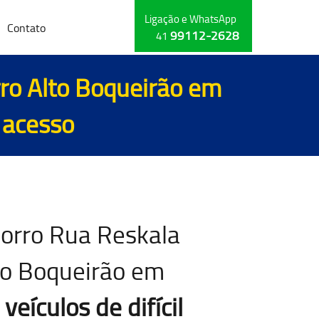
Ligação e WhatsApp
Contato
99112-2628
41
rro Alto Boqueirão em
l acesso
corro Rua Reskala
lto Boqueirão em
 veículos de difícil