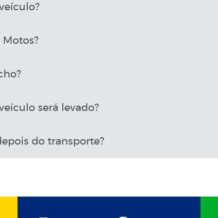
veículo?
a Motos?
cho?
eículo será levado?
epois do transporte?