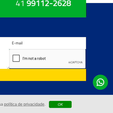
41
99112-2628
ssa
política de privacidade
.
OK
| Agência Digital
 por