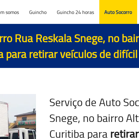
m somos
Guincho
Guincho 24 horas
Auto Socorro
rro Rua Reskala Snege, no bai
ba para
retirar veículos de difíci
Serviço de Auto So
Snege, no bairro A
Curitiba para
retirar