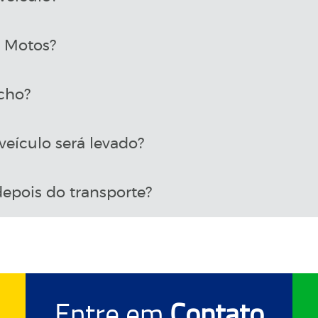
a Motos?
cho?
eículo será levado?
epois do transporte?
Entre em
Contato