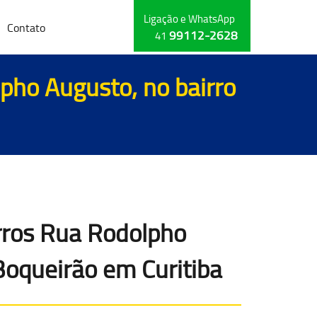
Ligação e WhatsApp
Contato
99112-2628
41
pho Augusto, no bairro
rros Rua Rodolpho
Boqueirão em Curitiba