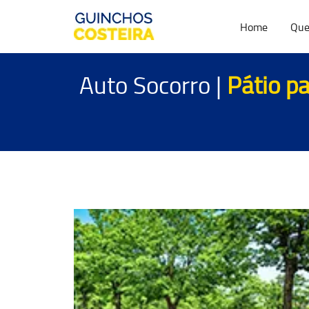
Home
Que
Auto Socorro |
Pátio p