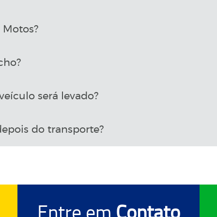
a Motos?
cho?
eículo será levado?
epois do transporte?
Entre em
Contato