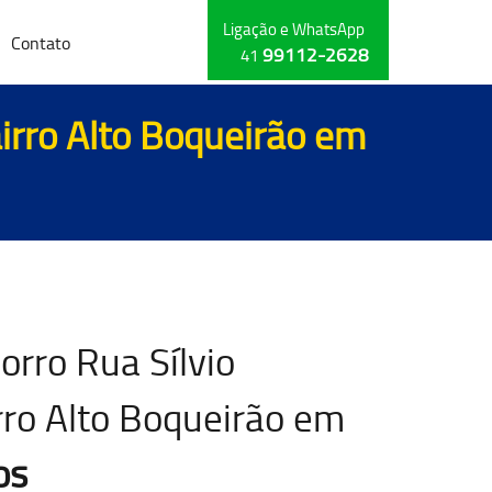
Ligação e WhatsApp
Contato
99112-2628
41
airro Alto Boqueirão em
orro Rua Sílvio
rro Alto Boqueirão em
os