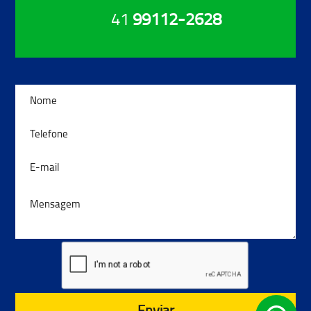
41
99112-2628
Enviar