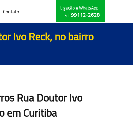
Ligação e WhatsApp
Contato
99112-2628
41
r Ivo Reck, no bairro
rros Rua Doutor Ivo
ho em Curitiba