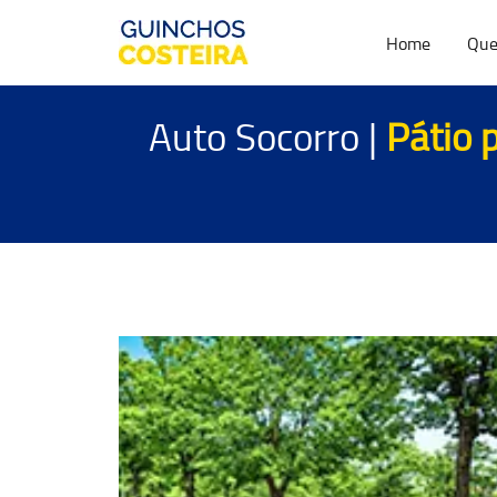
Home
Que
Auto Socorro |
Pátio 