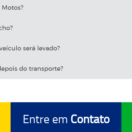
a Motos?
cho?
eículo será levado?
epois do transporte?
Entre em
Contato