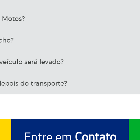
a Motos?
cho?
eículo será levado?
epois do transporte?
Entre em
Contato