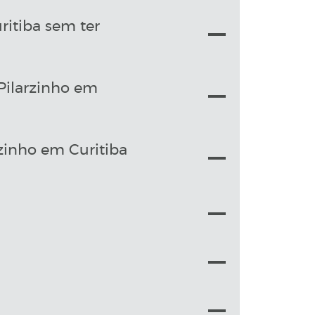
itiba sem ter
 Pilarzinho em
zinho em Curitiba