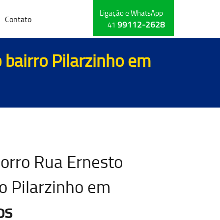
Ligação e WhatsApp
Contato
99112-2628
41
 bairro Pilarzinho em
corro Rua Ernesto
ro Pilarzinho em
os