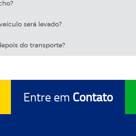
cho?
eículo será levado?
epois do transporte?
Entre em
Contato