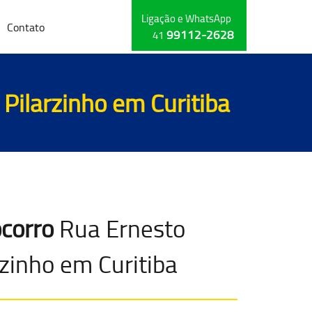
Ligação e WhatsApp
Contato
99112-2628
41
 Pilarzinho em Curitiba
corro
Rua Ernesto
rzinho em Curitiba