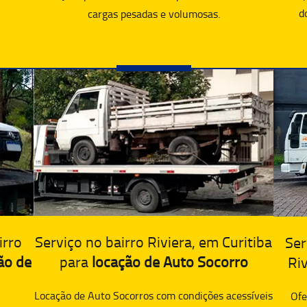
d
cargas pesadas e volumosas.
irro
Serviço no bairro Riviera, em Curitiba
Ser
ão de
para
locação de Auto Socorro
Riv
Locação de Auto Socorros com condições acessíveis
Ofe