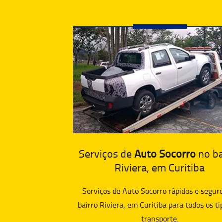
Serviços de
Auto Socorro
no ba
Riviera, em Curitiba
Serviços de Auto Socorro rápidos e segur
bairro Riviera, em Curitiba para todos os ti
transporte.