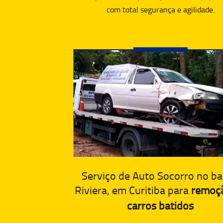
com total segurança e agilidade.
Serviço de Auto Socorro no ba
Riviera, em Curitiba para
remoç
carros batidos