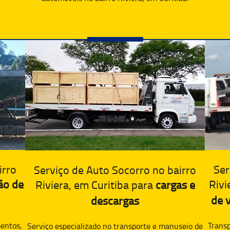
irro
Ser
Serviço de Auto Socorro no bairro
ão de
Rivi
Riviera, em Curitiba para
cargas e
de v
descargas
entos,
Transp
Serviço especializado no transporte e manuseio de