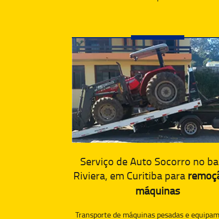
Serviço de Auto Socorro no ba
Riviera, em Curitiba para
remoç
máquinas
Transporte de máquinas pesadas e equipam