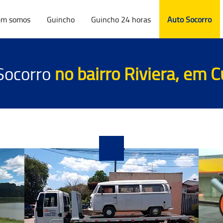
m somos
Guincho
Guincho 24 horas
Auto Socorro
Socorro
no bairro Riviera, em C