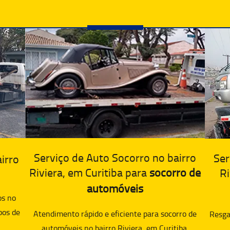
Serviço de Auto Socorro no bairro
Ser
irro
Riviera, em Curitiba para
socorro de
Ri
automóveis
os no
pos de
Atendimento rápido e eficiente para socorro de
Resgat
automóveis no bairro Riviera, em Curitiba.