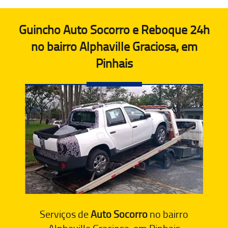
Guincho Auto Socorro e Reboque 24h
no bairro Alphaville Graciosa, em
Pinhais
Serviços de
Auto Socorro
no bairro