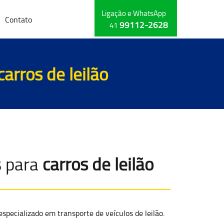
Ligação e WhatsApp
Contato
99112-2628
41
carros de leilão
s para
carros de leilão
especializado em
transporte de veículos de leilão
.