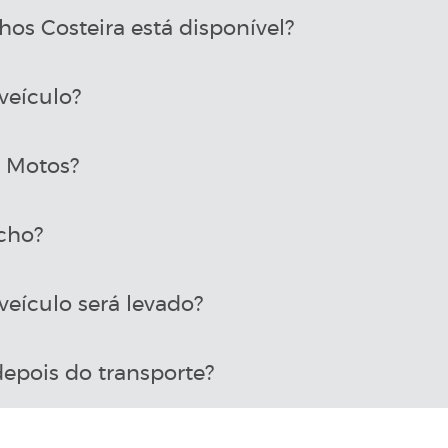
os Costeira está disponível?
veículo?
a Motos?
cho?
eículo será levado?
epois do transporte?