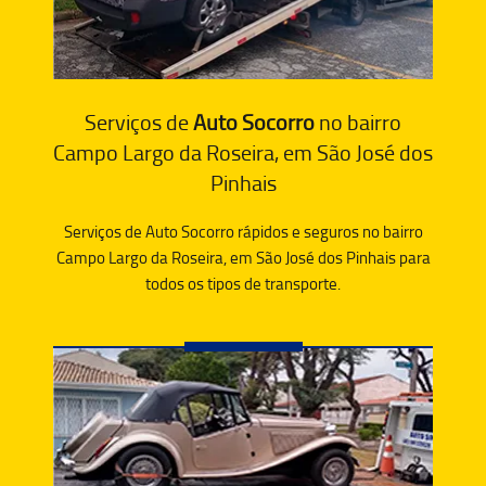
Serviços de
Auto Socorro
no bairro
Campo Largo da Roseira, em São José dos
Pinhais
Serviços de Auto Socorro rápidos e seguros no bairro
Campo Largo da Roseira, em São José dos Pinhais para
todos os tipos de transporte.