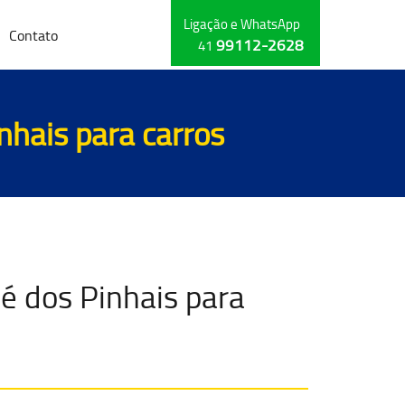
Ligação e WhatsApp
Contato
99112-2628
41
inhais para
carros
é dos Pinhais para