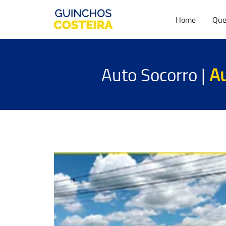
Home
Que
Auto Socorro |
Au