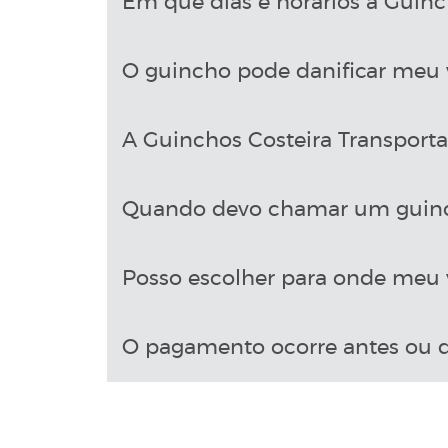
Em que dias e horários a Guinch
O guincho pode danificar meu 
A Guinchos Costeira Transport
Quando devo chamar um guin
Posso escolher para onde meu v
O pagamento ocorre antes ou d