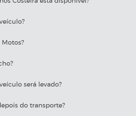
os Costeira está disponível?
veículo?
a Motos?
cho?
eículo será levado?
epois do transporte?