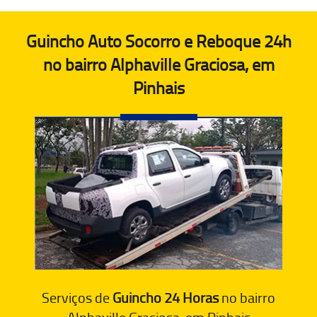
Guincho Auto Socorro e Reboque 24h
no bairro Alphaville Graciosa, em
Pinhais
Serviços de
Guincho 24 Horas
no bairro