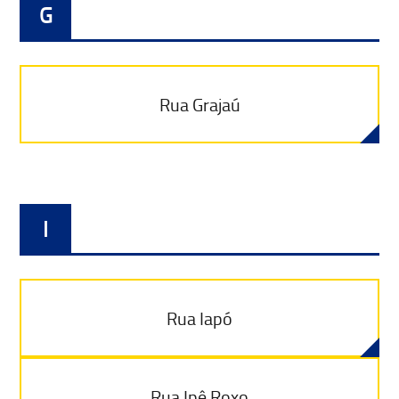
G
Rua Grajaú
I
Rua Iapó
Rua Ipê Roxo