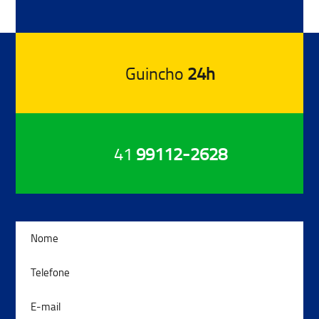
Guincho
24h
41
99112-2628