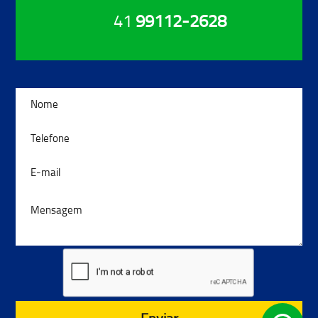
41
99112-2628
Enviar