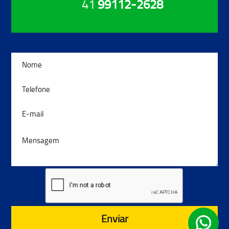
41
99112-2628
Enviar