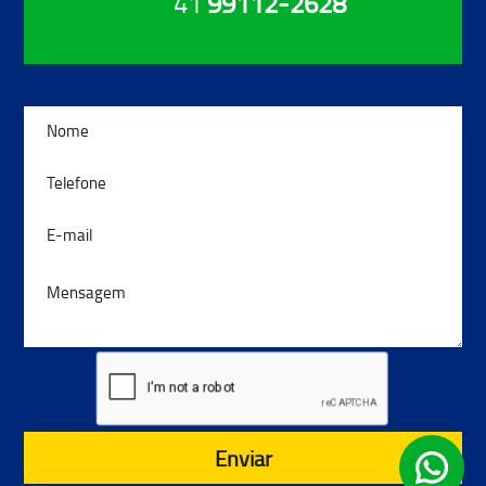
41
99112-2628
Enviar