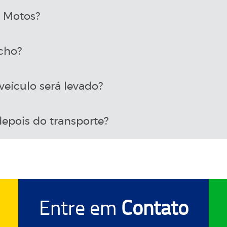
a Motos?
cho?
eículo será levado?
epois do transporte?
Entre em
Contato