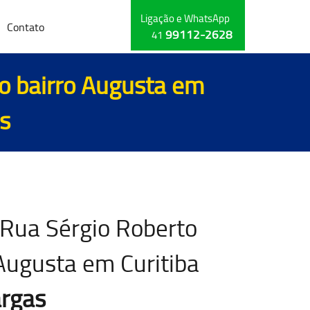
Ligação e WhatsApp
Contato
99112-2628
41
no bairro Augusta em
s
 Rua Sérgio Roberto
Augusta em Curitiba
argas