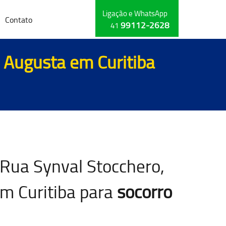
Ligação e WhatsApp
Contato
99112-2628
41
o Augusta em Curitiba
 Rua Synval Stocchero,
em Curitiba para
socorro