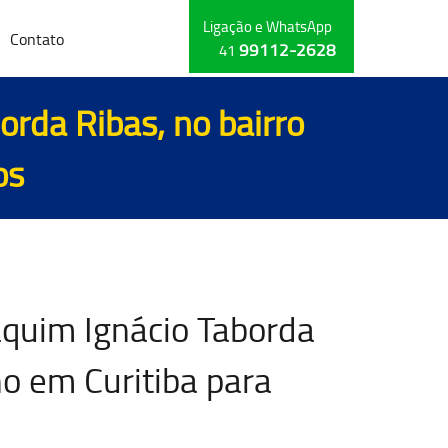
Ligação e WhatsApp
Contato
99112-2628
41
rda Ribas, no bairro
os
aquim Ignácio Taborda
ho em Curitiba para