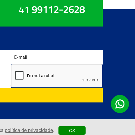
41
99112-2628
ssa
política de privacidade
.
OK
| Agência Digital
 por