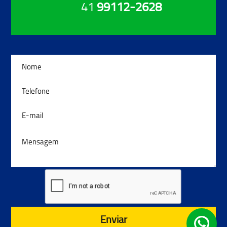
41
99112-2628
Enviar