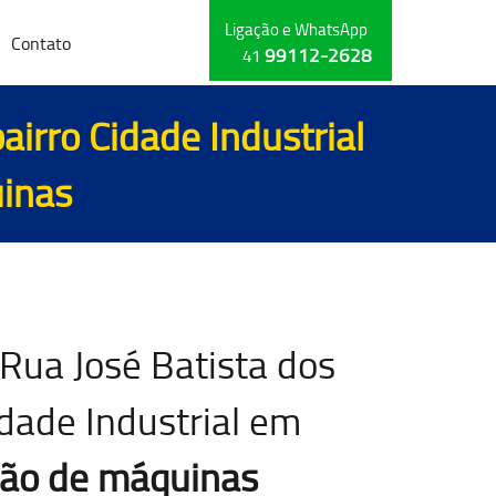
Ligação e WhatsApp
Contato
99112-2628
41
airro Cidade Industrial
inas
Rua José Batista dos
idade Industrial em
ão de máquinas