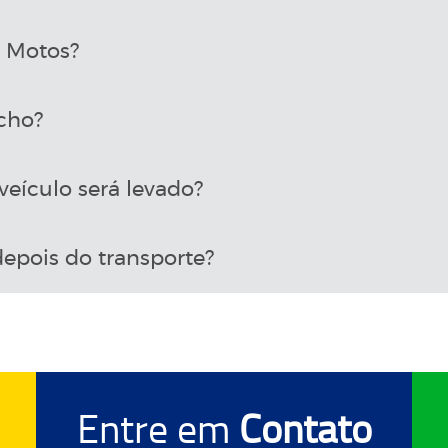
a Motos?
cho?
eículo será levado?
epois do transporte?
Entre em
Contato