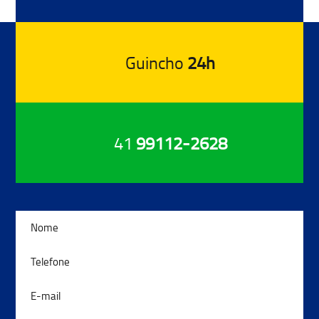
Guincho
24h
41
99112-2628