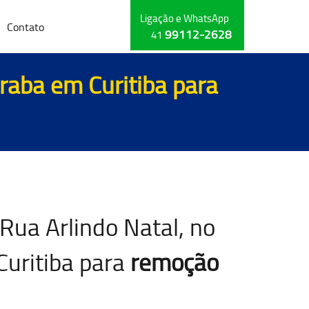
Ligação e WhatsApp
Contato
99112-2628
41
eraba em Curitiba para
Rua Arlindo Natal, no
Curitiba para
remoção