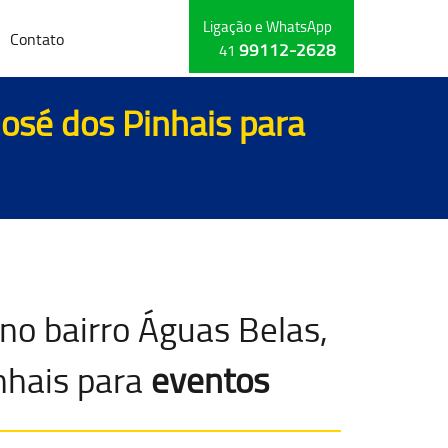
Ligação e WhatsApp
Contato
99112-2628
41
José dos Pinhais para
no bairro Águas Belas,
nhais para
eventos