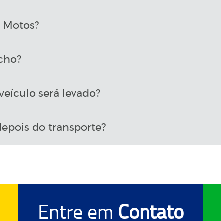
a Motos?
cho?
eículo será levado?
epois do transporte?
Entre em
Contato