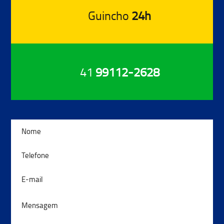
Guincho
24h
41
99112-2628