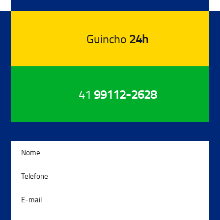
Guincho
24h
41
99112-2628