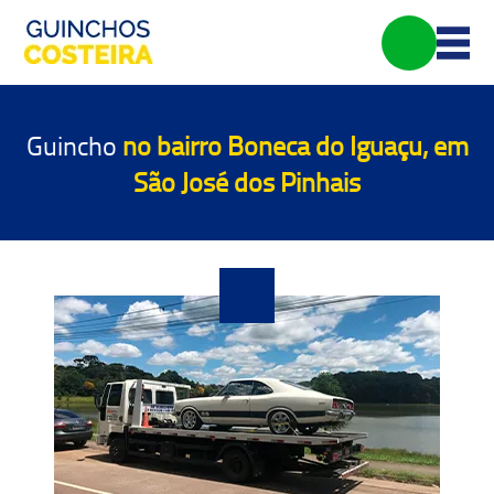
Guincho
no bairro Boneca do Iguaçu, em
São José dos Pinhais