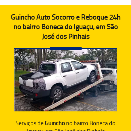
Guincho Auto Socorro e Reboque 24h
no bairro Boneca do Iguaçu, em São
José dos Pinhais
Serviços de
Guincho
no bairro Boneca do