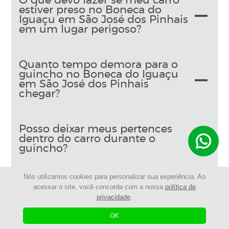
O que devo fazer se meu carro
estiver preso no Boneca do
Iguaçu em São José dos Pinhais
em um lugar perigoso?
Quanto tempo demora para o
guincho no Boneca do Iguaçu
em São José dos Pinhais
chegar?
Posso deixar meus pertences
dentro do carro durante o
guincho?
Nós utilizamos cookies para personalizar sua experiência. Ao
Em que dias e horários a
acessar o site, você concorda com a nossa
política de
Guinchos Costeira está
privacidade
.
disponível?
OK