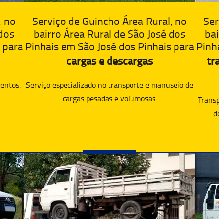
, no
Ser
Serviço de Guincho Área Rural, no
 dos
bai
bairro Área Rural de São José dos
 para
Pinh
Pinhais em São José dos Pinhais para
tr
cargas e descargas
entos,
Serviço especializado no transporte e manuseio de
cargas pesadas e volumosas.
Transp
d