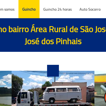
m somos
Guincho
Guincho 24 horas
Auto Socorro
no bairro Área Rural de São Jo
José dos Pinhais