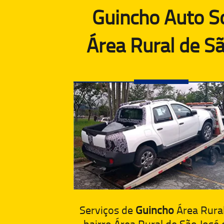
Guincho Auto So
Área Rural de S
Serviços de
Guincho
Área Rural
bairro Área Rural de São José