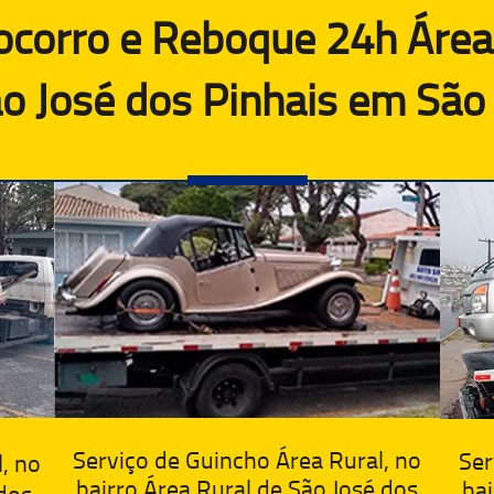
corro e Reboque 24h Área 
ão José dos Pinhais em São 
Serviço de Guincho Área Rural, no
Ser
, no
bairro Área Rural de São José dos
bai
 dos