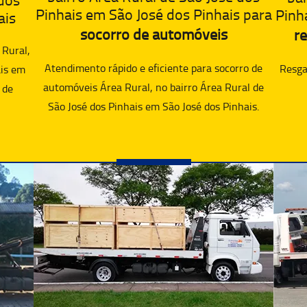
Pinhais em São José dos Pinhais para
Pinh
ais
socorro de automóveis
re
 Rural,
Atendimento rápido e eficiente para socorro de
Resgat
ais em
automóveis Área Rural, no bairro Área Rural de
 de
São José dos Pinhais em São José dos Pinhais.