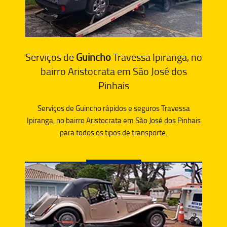
Serviços de
Guincho
Travessa Ipiranga, no
bairro Aristocrata em São José dos
Pinhais
Serviços de Guincho rápidos e seguros Travessa
Ipiranga, no bairro Aristocrata em São José dos Pinhais
para todos os tipos de transporte.