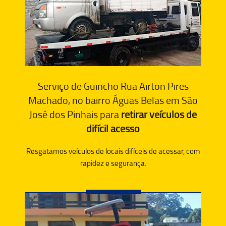
Serviço de Guincho Rua Airton Pires
Machado, no bairro Águas Belas em São
José dos Pinhais para
retirar veículos de
difícil acesso
Resgatamos veículos de locais difíceis de acessar, com
rapidez e segurança.