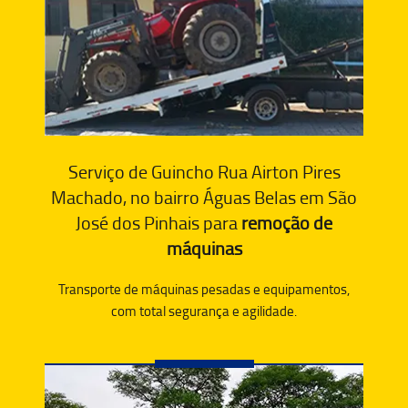
Serviço de Guincho Rua Airton Pires
Machado, no bairro Águas Belas em São
José dos Pinhais para
remoção de
máquinas
Transporte de máquinas pesadas e equipamentos,
com total segurança e agilidade.