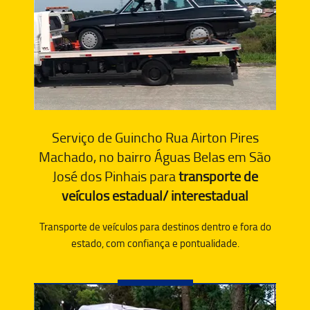
Serviço de Guincho Rua Airton Pires
Machado, no bairro Águas Belas em São
José dos Pinhais para
transporte de
veículos estadual/ interestadual
Transporte de veículos para destinos dentro e fora do
estado, com confiança e pontualidade.