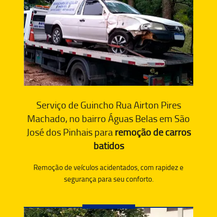
Serviço de Guincho Rua Airton Pires
Machado, no bairro Águas Belas em São
José dos Pinhais para
remoção de carros
batidos
Remoção de veículos acidentados, com rapidez e
segurança para seu conforto.