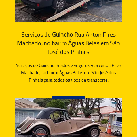
Serviços de
Guincho
Rua Airton Pires
Machado, no bairro Águas Belas em São
José dos Pinhais
Serviços de Guincho rápidos e seguros Rua Airton Pires
Machado, no bairro Águas Belas em São José dos
Pinhais para todos os tipos de transporte.