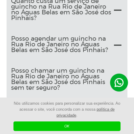
Quanto custa um serviço de
guincho na Rua Rio de Janeiro
no Águas Belas em São José dos
Pinhais?
Posso agendar um guincho na
Rua Rio de Janeiro no Águas
Belas em São José dos Pinhais?
Posso chamar um guincho na
Rua Rio de Janeiro no Águas
Belas em São José dos Pinhais
sem ter seguro?
Nós utilizamos cookies para personalizar sua experiência. Ao
O que devo fazer se meu carro
acessar o site, você concorda com a nossa
política de
estiver preso na Rua Rio de
privacidade
.
Janeiro no Águas Belas em São
José dos Pinhais em um lugar
OK
perigoso?