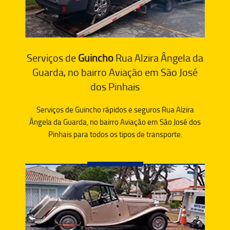
Serviços de
Guincho
Rua Alzira Ângela da
Guarda, no bairro Aviação em São José
dos Pinhais
Serviços de Guincho rápidos e seguros Rua Alzira
Ângela da Guarda, no bairro Aviação em São José dos
Pinhais para todos os tipos de transporte.