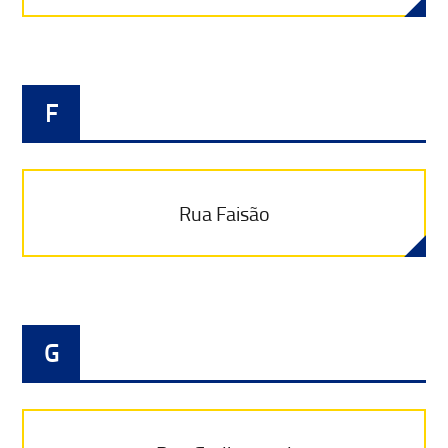
F
Rua Faisão
G