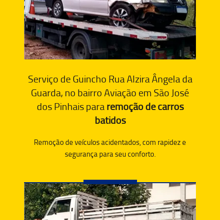
Serviço de Guincho Rua Alzira Ângela da
Guarda, no bairro Aviação em São José
dos Pinhais para
remoção de carros
batidos
Remoção de veículos acidentados, com rapidez e
segurança para seu conforto.