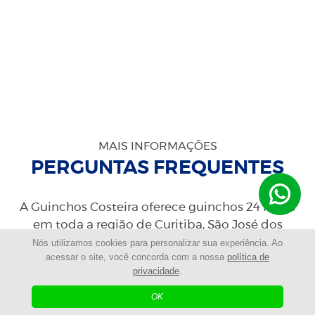
MAIS INFORMAÇÕES
PERGUNTAS FREQUENTES
A Guinchos Costeira oferece guinchos 24 horas
em toda a região de Curitiba, São José dos
Pinhais, Pinhais, Piraquara e Colombo, com
Nós utilizamos cookies para personalizar sua experiência. Ao
acessar o site, você concorda com a nossa
política de
transporte em território estadual e
privacidade
.
interestadual para essas regiões.
OK