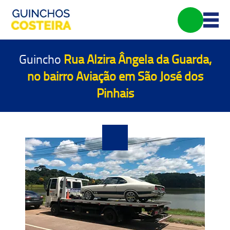
Guincho
Rua Alzira Ângela da Guarda,
no bairro Aviação em São José dos
Pinhais