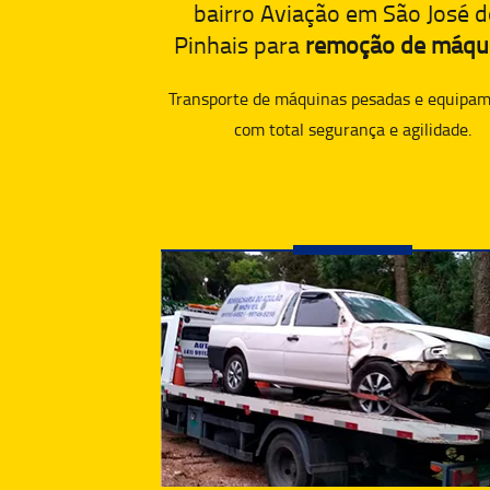
bairro Aviação em São José 
Pinhais para
remoção de máqu
Transporte de máquinas pesadas e equipam
com total segurança e agilidade.