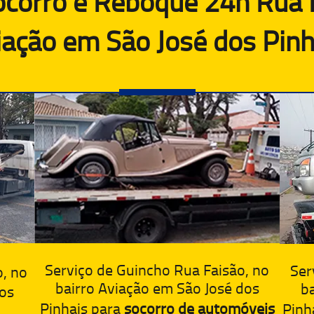
corro e Reboque 24h Rua F
iação em São José dos Pinh
Serviço de Guincho Rua Faisão, no
Ser
, no
bairro Aviação em São José dos
ba
dos
Pinhais para
socorro de automóveis
Pinh