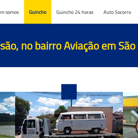
m somos
Guincho
Guincho 24 horas
Auto Socorro
são, no bairro Aviação em São 