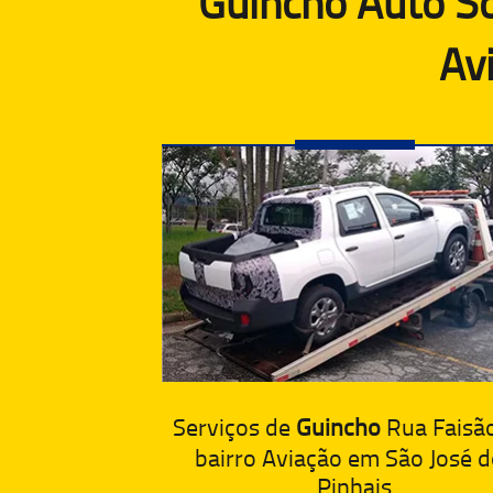
Guincho Auto So
Av
Serviços de
Guincho
Rua Faisão
bairro Aviação em São José 
Pinhais