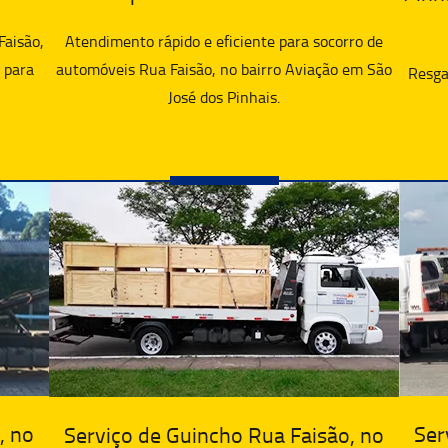
Faisão,
Atendimento rápido e eficiente para socorro de
 para
automóveis Rua Faisão, no bairro Aviação em São
Resgat
José dos Pinhais.
, no
Ser
Serviço de Guincho Rua Faisão, no