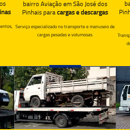
dos
ba
bairro Aviação em São José dos
inas
Pin
Pinhais para
cargas e descargas
entos,
Serviço especializado no transporte e manuseio de
cargas pesadas e volumosas.
Transp
d