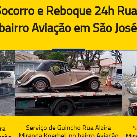
ocorro e Reboque 24h Rua
 bairro Aviação em São José
Serviço de Guincho Rua Alzira
S
ra
Miranda Koerbel, no bairro Aviação
Mir
ação