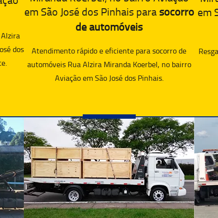
em São José dos Pinhais para
socorro
em S
de automóveis
Alzira
osé dos
Atendimento rápido e eficiente para socorro de
Resgat
te.
automóveis Rua Alzira Miranda Koerbel, no bairro
Aviação em São José dos Pinhais.