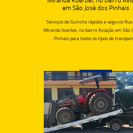
em São José dos Pinhais
Serviços de Guincho rápidos e seguros Rua 
Miranda Koerbel, no bairro Aviação em São J
Pinhais para todos os tipos de transpor