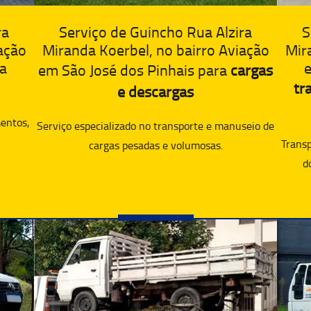
ra
S
Serviço de Guincho Rua Alzira
ação
Mir
Miranda Koerbel, no bairro Aviação
ra
e
em São José dos Pinhais para
cargas
tr
e descargas
entos,
Serviço especializado no transporte e manuseio de
Transp
cargas pesadas e volumosas.
d