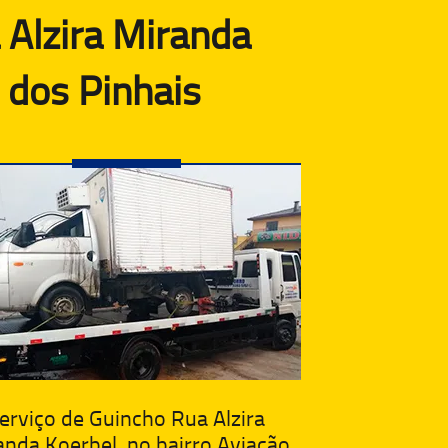
 Alzira Miranda
 dos Pinhais
erviço de Guincho Rua Alzira
anda Koerbel, no bairro Aviação