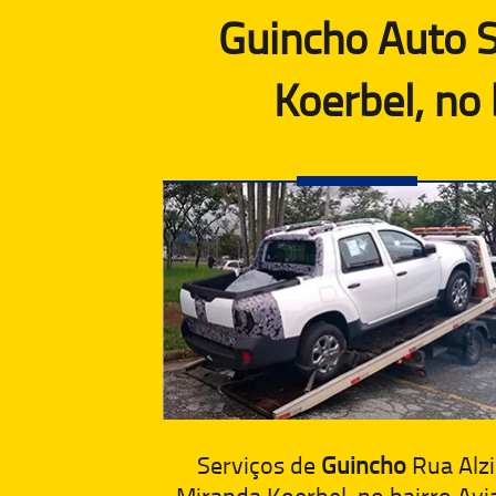
Guincho Auto S
Koerbel, no
Serviços de
Guincho
Rua Alzi
Miranda Koerbel, no bairro Avi