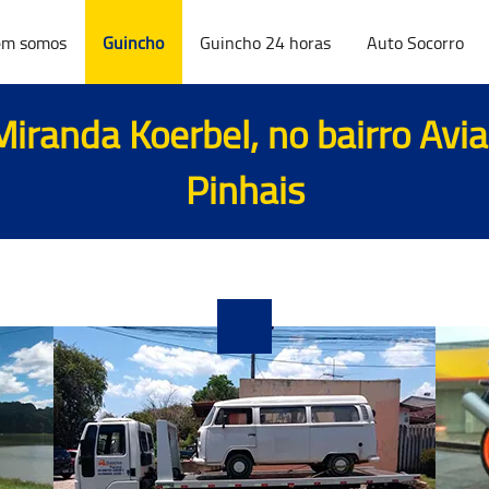
m somos
Guincho
Guincho 24 horas
Auto Socorro
Miranda Koerbel, no bairro Avi
Pinhais