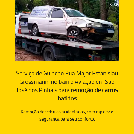
Serviço de Guincho Rua Major Estanislau
Grossmann, no bairro Aviação em São
José dos Pinhais para
remoção de carros
batidos
Remoção de veículos acidentados, com rapidez e
segurança para seu conforto.