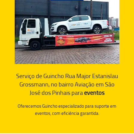
Serviço de Guincho Rua Major Estanislau
Grossmann, no bairro Aviação em São
José dos Pinhais para
eventos
Oferecemos Guincho especializado para suporte em
eventos, com eficiência garantida.