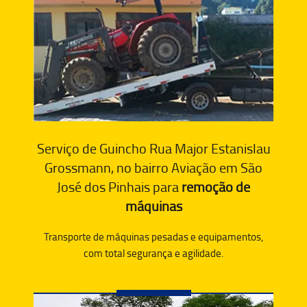
Serviço de Guincho Rua Major Estanislau
Grossmann, no bairro Aviação em São
José dos Pinhais para
remoção de
máquinas
Transporte de máquinas pesadas e equipamentos,
com total segurança e agilidade.