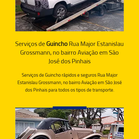
Serviços de
Guincho
Rua Major Estanislau
Grossmann, no bairro Aviação em São
José dos Pinhais
Serviços de Guincho rápidos e seguros Rua Major
Estanislau Grossmann, no bairro Aviação em São José
dos Pinhais para todos os tipos de transporte.