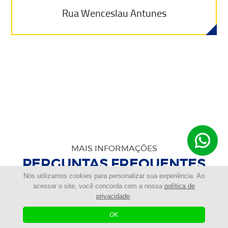
Rua Wenceslau Antunes
MAIS INFORMAÇÕES
PERGUNTAS FREQUENTES
Nós utilizamos cookies para personalizar sua experiência. Ao
acessar o site, você concorda com a nossa
política de
A Guinchos Costeira oferece guinchos 24 horas
privacidade
.
em toda a região de Curitiba, São José dos
OK
Pinhais, Pinhais, Piraquara e Colombo, com