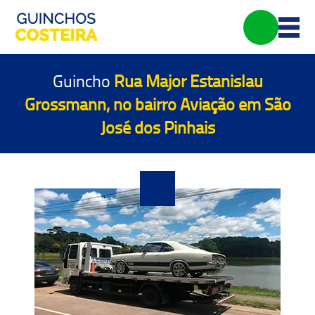
Guincho
Rua Major Estanislau
Grossmann, no bairro Aviação em São
José dos Pinhais