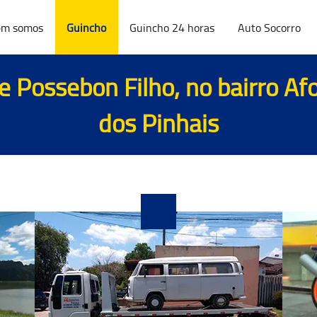
m somos
Guincho
Guincho 24 horas
Auto Socorro
 Possebon Filho, no bairro A
dos Pinhais