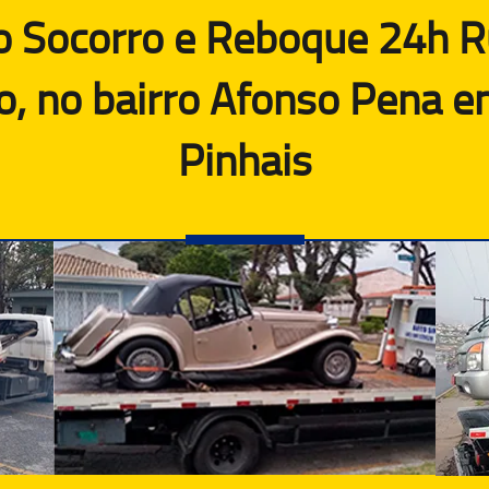
o Socorro e Reboque 24h R
o, no bairro Afonso Pena e
Pinhais