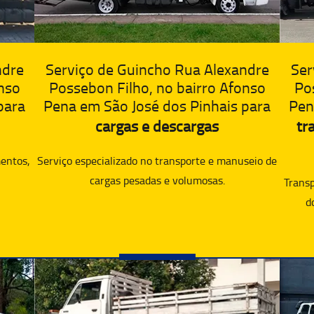
ndre
Ser
Serviço de Guincho Rua Alexandre
nso
Po
Possebon Filho, no bairro Afonso
para
Pen
Pena em São José dos Pinhais para
tr
cargas e descargas
entos,
Serviço especializado no transporte e manuseio de
cargas pesadas e volumosas.
Transp
d