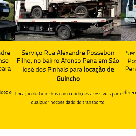
ndre
Serviço Rua Alexandre Possebon
Ser
nso
Filho, no bairro Afonso Pena em São
Po
para
Pen
José dos Pinhais para
locação de
Guincho
idez e
Oferec
Locação de Guinchos com condições acessíveis para
qualquer necessidade de transporte.