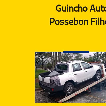
Guincho Aut
Possebon Filh