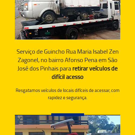
Serviço de Guincho Rua Maria Isabel Zen
Zagonel, no bairro Afonso Pena em São
José dos Pinhais para
retirar veículos de
difícil acesso
Resgatamos veículos de locais difíceis de acessar, com
rapidez e segurança.