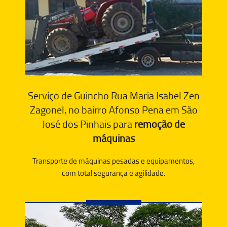
Serviço de Guincho Rua Maria Isabel Zen
Zagonel, no bairro Afonso Pena em São
José dos Pinhais para
remoção de
máquinas
Transporte de máquinas pesadas e equipamentos,
com total segurança e agilidade.