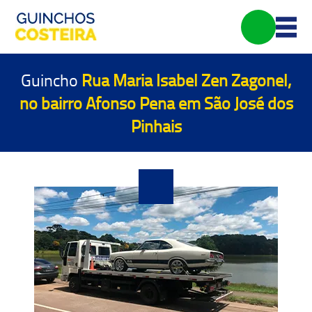
Guincho
Rua Maria Isabel Zen Zagonel,
no bairro Afonso Pena em São José dos
Pinhais