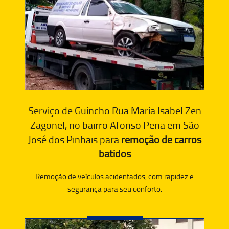
Serviço de Guincho Rua Maria Isabel Zen
Zagonel, no bairro Afonso Pena em São
José dos Pinhais para
remoção de carros
batidos
Remoção de veículos acidentados, com rapidez e
segurança para seu conforto.