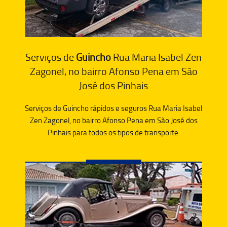
Serviços de
Guincho
Rua Maria Isabel Zen
Zagonel, no bairro Afonso Pena em São
José dos Pinhais
Serviços de Guincho rápidos e seguros Rua Maria Isabel
Zen Zagonel, no bairro Afonso Pena em São José dos
Pinhais para todos os tipos de transporte.