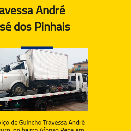
ravessa André
sé dos Pinhais
viço de Guincho Travessa André
curo, no bairro Afonso Pena em