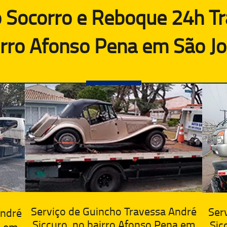
 Socorro e Reboque 24h T
airro Afonso Pena em São Jo
Serviço de Guincho Travessa André
Ser
André
Siccuro, no bairro Afonso Pena em
Sic
a em