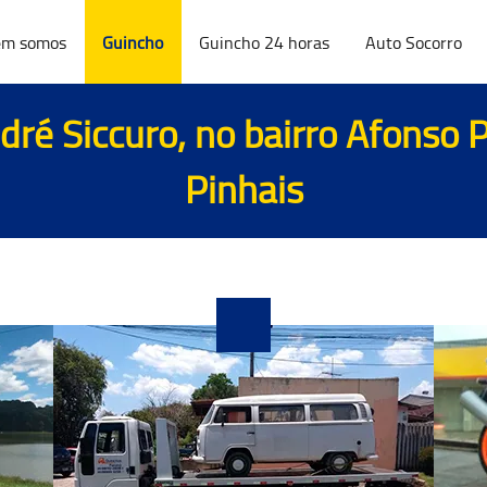
m somos
Guincho
Guincho 24 horas
Auto Socorro
ré Siccuro, no bairro Afonso 
Pinhais