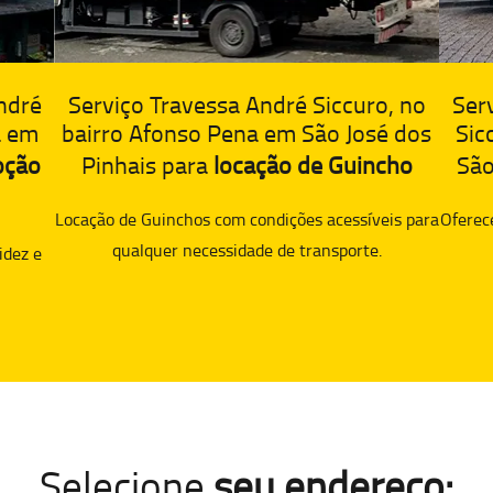
ndré
Serviço Travessa André Siccuro, no
Ser
a em
bairro Afonso Pena em São José dos
Sic
oção
Pinhais para
locação de Guincho
São
Locação de Guinchos com condições acessíveis para
Oferec
qualquer necessidade de transporte.
idez e
Selecione
seu endereço: