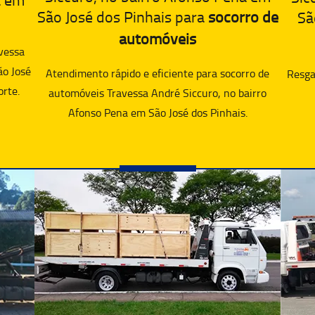
São José dos Pinhais para
socorro de
Sã
automóveis
vessa
ão José
Atendimento rápido e eficiente para socorro de
Resgat
orte.
automóveis Travessa André Siccuro, no bairro
Afonso Pena em São José dos Pinhais.