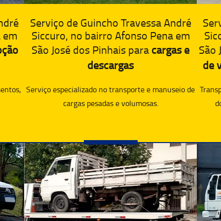
ndré
Ser
Serviço de Guincho Travessa André
a em
Sic
Siccuro, no bairro Afonso Pena em
oção
São 
São José dos Pinhais para
cargas e
de v
descargas
entos,
Transp
Serviço especializado no transporte e manuseio de
d
cargas pesadas e volumosas.