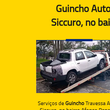
Guincho Auto
Siccuro, no b
Serviços de
Guincho
Travessa 
Siccuro, no bairro Afonso Pen